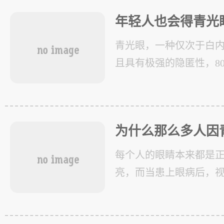
扣
年轻人也会得青光
青光眼，一种仅次于白
且具有极强的隐匿性，8
是没有任何症状的，这
像老鼠偷奶酪一样，偷
就会严
为什么那么多人因
每个人的眼睛本来都是
亮，而当患上眼病后，
模糊，甚至会造成失明
有些眼病造成的失明是无