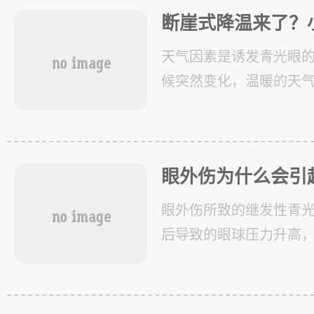
光眼就是
断崖式降温来了？
“偷袭”！
天气因素是诱发青光眼
候突然变化，温暖的天
成青光眼的发作。当眼
以上的症状。持续的高
组织和视
眼外伤为什么会引
升高？
眼外伤所致的继发性青
后导致的眼球压力升高
经的损害。前房的积血
脱位以及眼球的炎症性
致由眼外