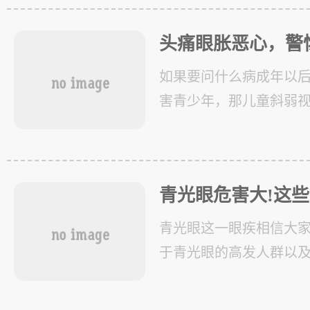
个主要的
头痛眼胀恶心，警
误诊
如果要问什么病成年以
害青少年，那儿童斜弱
难兄难弟的斜弱视 斜弱
视和弱视，但因为斜视
化，
青光眼危害大!这
吗?
青光眼这一眼疾相信大
于青光眼的高发人群以
知道的。为了让大家对
解，下面小编就为大家