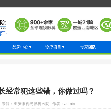
品牌中心
▼
诊疗项目
▼
专家团队
长经常犯这些错，你做过吗？
28:43 来源：重庆眼视光眼科医院 作者：admin