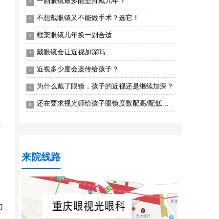
一副眼镜最多能坚持戴几年？
4
。
不想戴眼镜又不能做手术？选它！
5
框架眼镜几年换一副合适
6
。
戴眼镜会让近视加深吗
7
近视多少度会遗传给孩子？
8
为什么戴了眼镜，孩子的近视还是继续加深？
9
还在要求视光师给孩子眼镜度数配高/配低？当心
10
反
来院线路
力