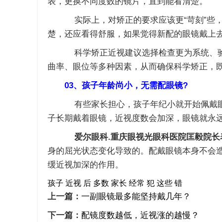
表，更换不同度数的镜片，直到能看清楚。
实际上，对矫正的要求应该更“苛刻”些，
楚，还应看得舒服，如果觉得新配的眼镜戴上
科学矫正近视建议选择检查更为系统、验光
曲率、眼位等多种因素，从而确保科学矫正，
03、孩子年龄尚小，无需配眼镜?
有些家长担心，孩子年纪小就开始佩戴眼镜
子长期戴着眼镜，近视度数会加深，眼镜就永
爱尔眼科.重庆眼视光眼科医院匡毅院长
身的屈光状态变化导致的。配戴眼镜本身不会
缓近视加深的作用。
孩子
近视
后
多数
家长
经常
犯
这些
错
上一篇：
一副眼镜最多能坚持戴几年？
下一篇：
配镜度数越低，近视涨的越慢？