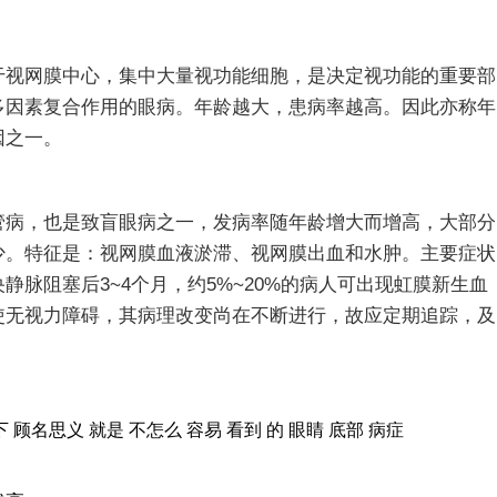
视网膜中心，集中大量视功能细胞，是决定视功能的重要部
多因素复合作用的眼病。年龄越大，患病率越高。因此亦称年
因之一。
病，也是致盲眼病之一，发病率随年龄增大而增高，大部分
少。特征是：视网膜血液淤滞、视网膜出血和水肿。主要症状
脉阻塞后3~4个月，约5%~20%的病人可出现虹膜新生血
使无视力障碍，其病理改变尚在不断进行，故应定期追踪，及
下
顾名思义
就是
不怎么
容易
看到
的
眼睛
底部
病症