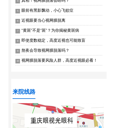
真相！视网膜脱落会瞎吗？
4
眼前有黑影飘动，小心飞蚊症
5
近视眼要当心视网膜脱离
6
“黄斑”不是“斑”？为你揭秘黄斑病
7
即使度数稳定，高度近视也可能致盲
8
熬夜会导致视网膜脱落吗？
9
视网膜脱落要风险人群，高度近视眼必看！
10
来院线路