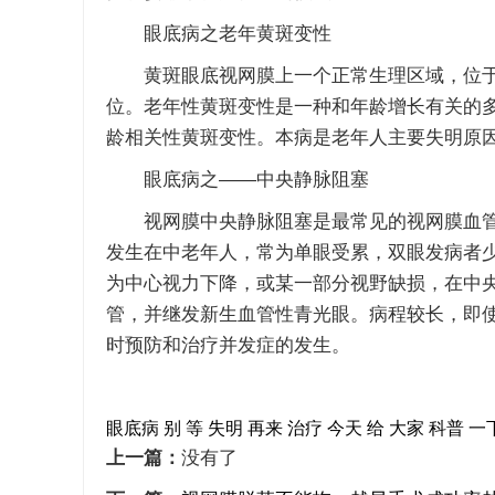
眼底病之老年黄斑变性
黄斑眼底视网膜上一个正常生理区域，位于
位。老年性黄斑变性是一种和年龄增长有关的
龄相关性黄斑变性。本病是老年人主要失明原
眼底病之——中央静脉阻塞
视网膜中央静脉阻塞是最常见的视网膜血管
发生在中老年人，常为单眼受累，双眼发病者
为中心视力下降，或某一部分视野缺损，在中央静
管，并继发新生血管性青光眼。病程较长，即
时预防和治疗并发症的发生。
眼底病
别
等
失明
再来
治疗
今天
给
大家
科普
一
上一篇：
没有了